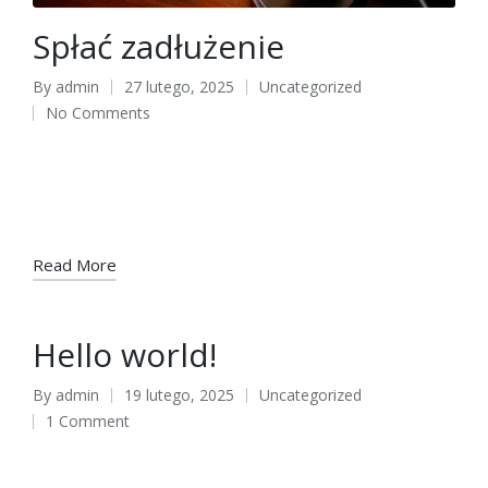
Spłać zadłużenie
By
admin
27 lutego, 2025
Uncategorized
Posted
Posted
No Comments
by
in
Ustal aktualny stan zadłużenia – na podstawie pism otrzymanych
od Komornika lub skontaktuj się z kancelarią.Dokonaj przelewu
całej kwoty – na poczcie lub przelewem z Twojego banku.W
tytule wpłaty proszę…
Read More
Hello world!
By
admin
19 lutego, 2025
Uncategorized
Posted
Posted
1 Comment
by
in
Welcome to WordPress. This is your first post. Edit or delete it,
then start writing!