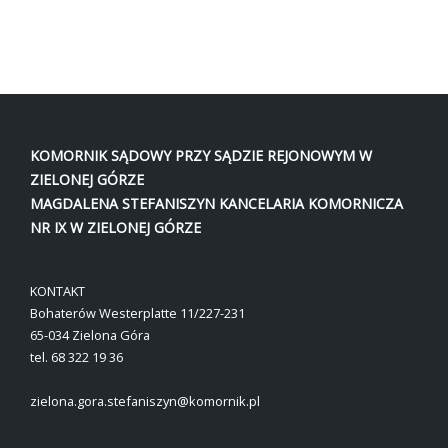
A WordPress Commenter
-
Hello world!
KOMORNIK SĄDOWY PRZY SĄDZIE REJONOWYM W
ZIELONEJ GÓRZE
MAGDALENA STEFANISZYN KANCELARIA KOMORNICZA
NR IX W ZIELONEJ GÓRZE
KONTAKT
Bohaterów Westerplatte 11/227-231
65-034 Zielona Góra
tel. 68 322 19 36
zielona.gora.stefaniszyn@komornik.pl