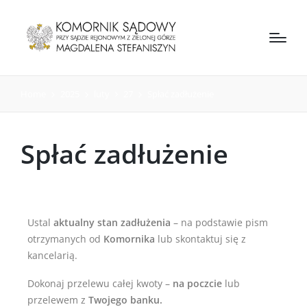
Home
2025
luty
27
Spłać zadłużenie
Spłać zadłużenie
Ustal
aktualny stan zadłużenia
– na podstawie pism
otrzymanych od
Komornika
lub skontaktuj się z
kancelarią.
Dokonaj przelewu całej kwoty –
na poczcie
lub
przelewem z
Twojego banku.